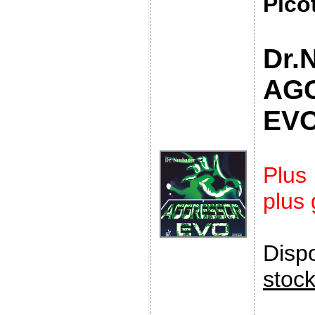
Pico
Dr.
AG
EV
Plus
plus
Disp
stoc