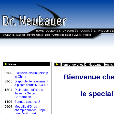
HOME
|
JOUEURS SPONSORISÉS
|
LA SOCIÉTÉ
|
PRODUITS 
PRODUITS:
Maillots
|
Revêtements
|
Bois
|
Offres spéciales
|
Divers
|
Vidéos
News
Bienvenue chez Dr Neubauer Tennis 
05/02
Exclusive distributorship
Bienvenue che
in China
08/10
Disponibilité revêtement
à picots courts NUGGET
12/11
Distributeur officiel au
le
speciali
Taiwan - Sertec
Corporation
14/07
Bonnes vacances!
05/07
Médaille d'Or au
championnat d'Europe
pour Dr.Herbert