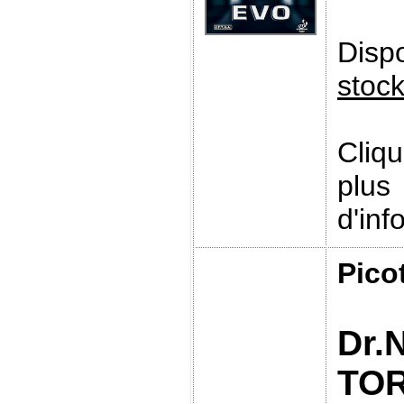
Disp
stoc
Cliq
plus
d'inf
Pico
Dr.
TO