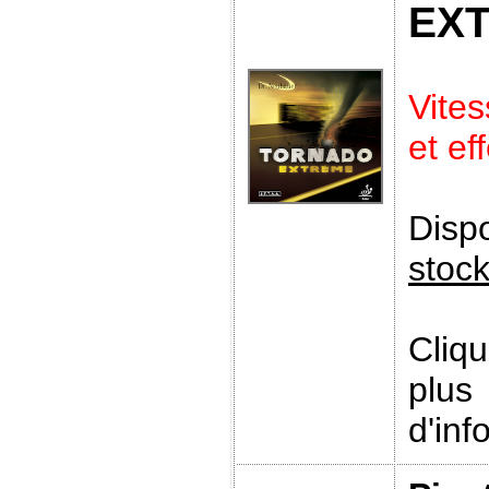
EX
Vite
et ef
Disp
stoc
Cliq
plus
d'inf