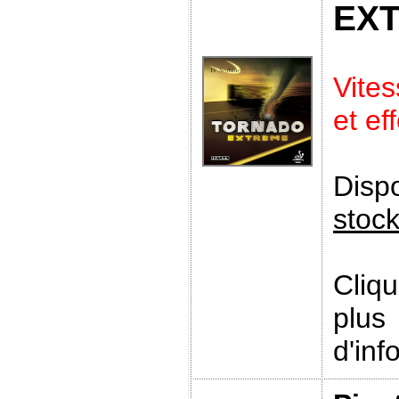
EX
Vite
et ef
Disp
stoc
Cliq
plus
d'inf