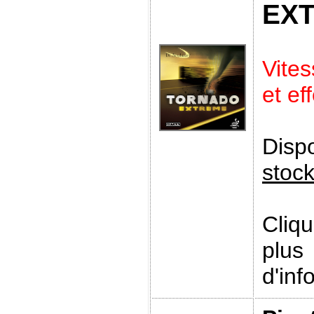
EX
Vite
et ef
Disp
stoc
Cliq
plus
d'inf