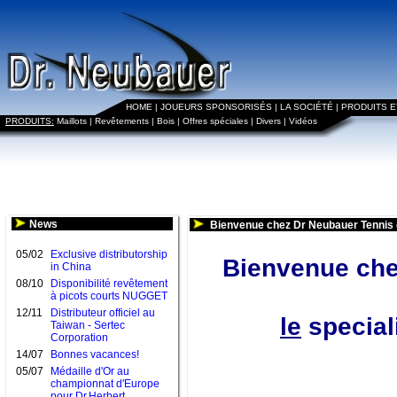
HOME
|
JOUEURS SPONSORISÉS
|
LA SOCIÉTÉ
|
PRODUITS 
PRODUITS:
Maillots
|
Revêtements
|
Bois
|
Offres spéciales
|
Divers
|
Vidéos
News
Bienvenue chez Dr Neubauer Tennis 
05/02
Exclusive distributorship
Bienvenue che
in China
08/10
Disponibilité revêtement
à picots courts NUGGET
12/11
Distributeur officiel au
le
speciali
Taiwan - Sertec
Corporation
14/07
Bonnes vacances!
05/07
Médaille d'Or au
championnat d'Europe
pour Dr.Herbert