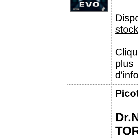
Disp
stoc
Cliq
plus
d'inf
Pico
Dr.
TO