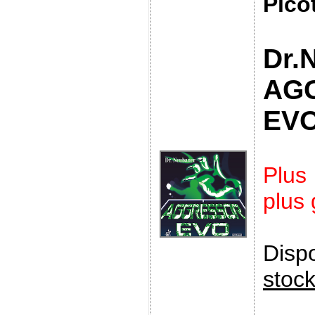
Pico
Dr.
AG
EV
Plus
plus
Disp
stoc