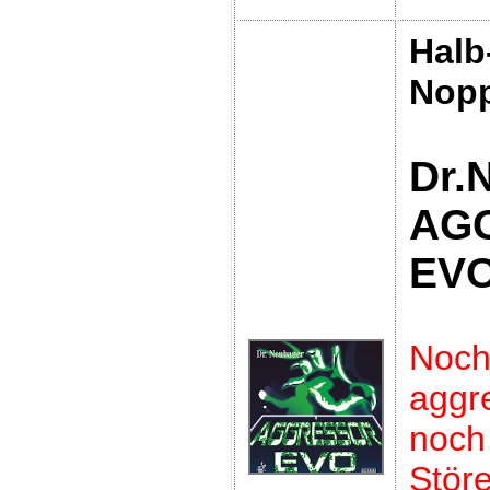
Halb
Nop
Dr.
AG
EV
Noc
aggre
no
Störe