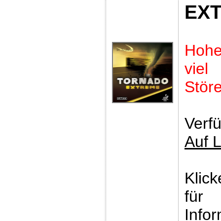
EX
Hoh
vie
Störe
Verfü
Auf 
Klic
für
Infor