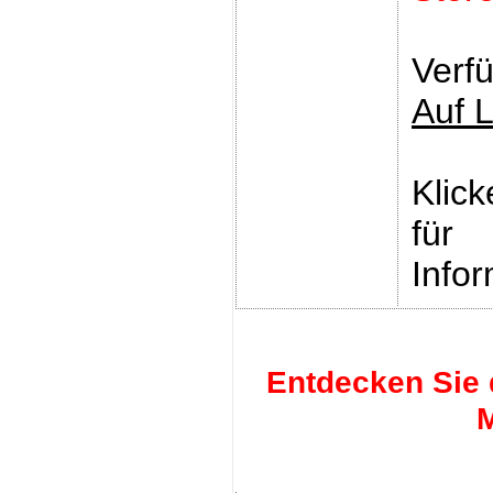
Verfü
Auf 
Klic
für
Infor
Entdecken Sie 
M