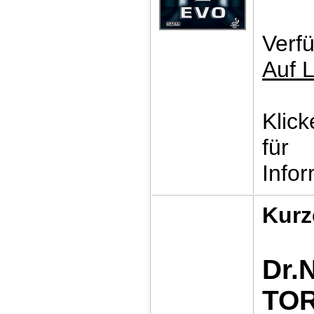
Verfü
Auf 
Klic
für
Infor
Kurz
Dr.
TO