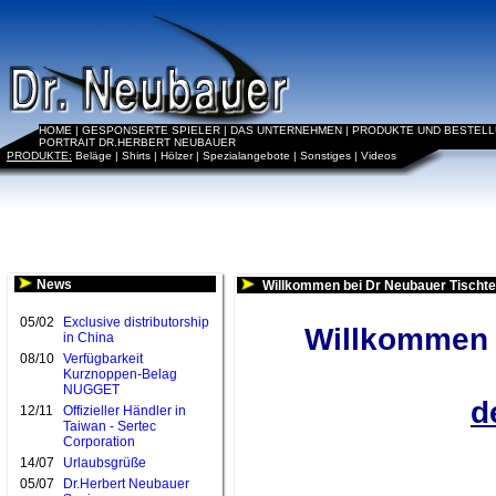
HOME
|
GESPONSERTE SPIELER
|
DAS UNTERNEHMEN
|
PRODUKTE UND BESTEL
PORTRAIT DR.HERBERT NEUBAUER
PRODUKTE:
Beläge
|
Shirts
|
Hölzer
|
Spezialangebote
|
Sonstiges
|
Videos
News
Willkommen bei Dr Neubauer Tischte
05/02
Exclusive distributorship
Willkommen b
in China
08/10
Verfügbarkeit
Kurznoppen-Belag
NUGGET
d
12/11
Offizieller Händler in
Taiwan - Sertec
Corporation
14/07
Urlaubsgrüße
05/07
Dr.Herbert Neubauer