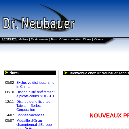
PRODUITS:
Maillots
|
Revêtements
|
Bois
|
Offres spéciales
|
Divers
|
Vidéos
News
Bienvenue chez Dr Neubauer Tennis
05/02
Exclusive distributorship
in China
08/10
Disponibilité revêtement
à picots courts NUGGET
12/11
Distributeur officiel au
Taiwan - Sertec
Corporation
NOUVEAUX PR
14/07
Bonnes vacances!
05/07
Médaille d'Or au
championnat d'Europe
pour Dr.Herbert