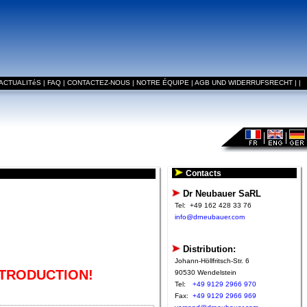
ACTUALITéS
|
FAQ
|
CONTACTEZ-NOUS
|
NOTRE ÉQUIPE
|
AGB UND WIDERRUFSRECHT
|
|
Contacts
Dr Neubauer SaRL
Tel:
+49 162 428 33 76
info@drneubauer.com
Distribution:
Johann-Höllfritsch-Str. 6
NTRODUCTION!
90530 Wendelstein
Tel:
+49 9129 2966 970
Fax:
+49 9129 2966 969