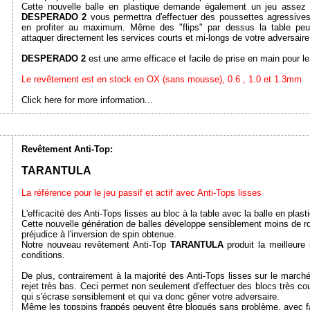
Cette nouvelle balle en plastique demande également un jeu assez a
DESPERADO 2
vous permettra d'effectuer des poussettes agressives
en profiter au maximum. Même des "flips" par dessus la table peu
attaquer directement les services courts et mi-longs de votre adversaire
DESPERADO 2
est une arme efficace et facile de prise en main pour le 
Le revêtement est en stock en OX (sans mousse), 0.6 , 1.0 et 1.3mm
Click here for more information...
Revêtement Anti-Top:
TARANTULA
La référence pour le jeu passif et actif avec Anti-Tops lisses
L'efficacité des Anti-Tops lisses au bloc à la table avec la balle en plas
Cette nouvelle génération de balles développe sensiblement moins de ro
préjudice à l'inversion de spin obtenue.
Notre nouveau revêtement Anti-Top
TARANTULA
produit la meilleure
conditions.
De plus, contrairement à la majorité des Anti-Tops lisses sur le march
rejet très bas. Ceci permet non seulement d'effectuer des blocs très cou
qui s'écrase sensiblement et qui va donc gêner votre adversaire.
Même les topspins frappés peuvent être bloqués sans problème, avec fa