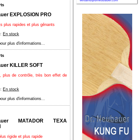
versand@drneubauer.com
rts
auer EXPLOSION PRO
ts plus rapides et plus gênants
é:
En stock
pour plus d'informations...
rts
auer KILLER SOFT
, plus de contrôle, très bon effet de
é:
En stock
pour plus d'informations...
ubauer MATADOR TEXA
N
lus rigide et plus rapide