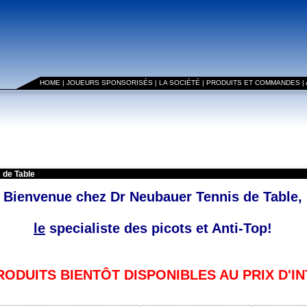
HOME
|
JOUEURS SPONSORISÉS
|
LA SOCIÉTÉ
|
PRODUITS ET COMMANDES
|
 de Table
Bienvenue chez Dr Neubauer Tennis de Table,
le
specialiste des picots et Anti-Top!
ODUITS BIENTÔT DISPONIBLES AU PRIX D'I