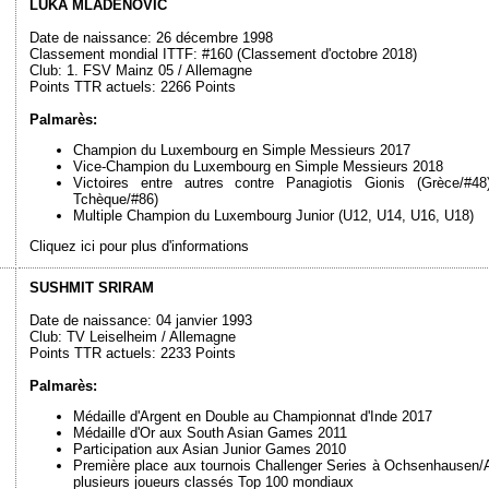
LUKA MLADENOVIC
Date de naissance: 26 décembre 1998
Classement mondial ITTF: #160 (Classement d'octobre 2018)
Club: 1. FSV Mainz 05 / Allemagne
Points TTR actuels: 2266 Points
Palmarès:
Champion du Luxembourg en Simple Messieurs 2017
Vice-Champion du Luxembourg en Simple Messieurs 2018
Victoires entre autres contre Panagiotis Gionis (Grèce/#
Tchèque/#86)
Multiple Champion du Luxembourg Junior (U12, U14, U16, U18)
Cliquez ici pour plus d'informations
SUSHMIT SRIRAM
Date de naissance: 04 janvier 1993
Club: TV Leiselheim / Allemagne
Points TTR actuels: 2233 Points
Palmarès:
Médaille d'Argent en Double au Championnat d'Inde 2017
Médaille d'Or aux South Asian Games 2011
Participation aux Asian Junior Games 2010
Première place aux tournois Challenger Series à Ochsenhausen/A
plusieurs joueurs classés Top 100 mondiaux