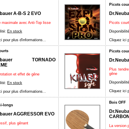
Picots cou
bauer A-B-S 2 EVO
Dr.Neub
é maximale avec Anti-Top lisse
Picots cour
lité:
En stock
Disponibilit
ci pour plus d'informations...
Cliquez ici 
ourts
Picots cou
eubauer TORNADO
Dr.Neub
EME
Plus tendre
gêne
rotation et effet de gêne
Disponibilit
lité:
En stock
Cliquez ici 
ci pour plus d'informations...
Bois OFF
i-longs
Dr.Ne
ubauer AGGRESSOR EVO
CARBO
ssif, plus gênant
La version p