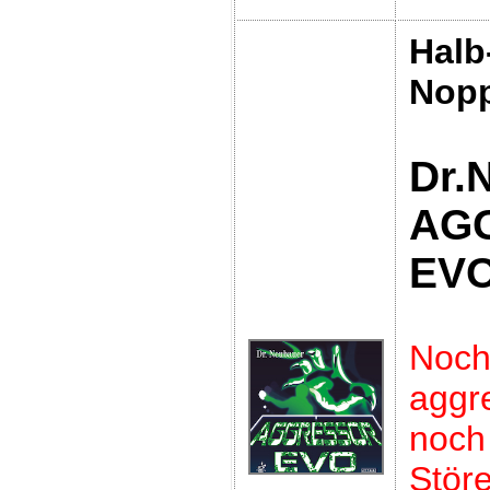
Halb
Nop
Dr.
AG
EV
Noc
aggre
no
Störe