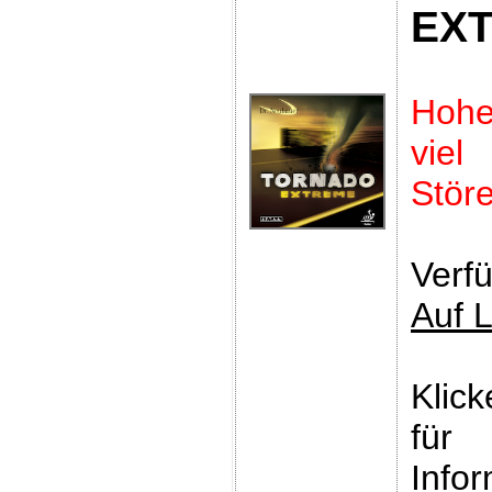
EX
Hoh
vie
Störe
Verfü
Auf 
Klic
für
Infor