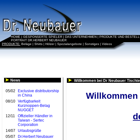
HOME
|
GESPONSERTE SPIELER
|
DAS UNTERNEHMEN
|
PRODUKTE UND BESTEL
PORTRAIT DR.HERBERT NEUBAUER
PRODUKTE:
Beläge
|
Shirts
|
Hölzer
|
Spezialangebote
|
Sonstiges
|
Videos
News
Willkommen bei Dr Neubauer Tischte
05/02
Exclusive distributorship
Willkommen b
in China
08/10
Verfügbarkeit
Kurznoppen-Belag
NUGGET
d
12/11
Offizieller Händler in
Taiwan - Sertec
Corporation
14/07
Urlaubsgrüße
05/07
Dr.Herbert Neubauer