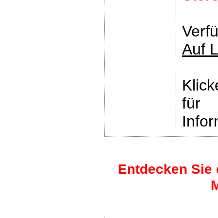
Verfü
Auf 
Klic
für
Infor
Entdecken Sie 
M