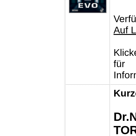
Verfü
Auf 
Klic
für
Infor
Kurz
Dr.
TO