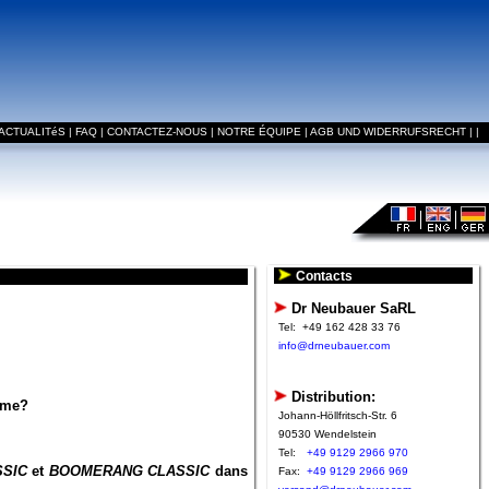
ACTUALITéS
|
FAQ
|
CONTACTEZ-NOUS
|
NOTRE ÉQUIPE
|
AGB UND WIDERRUFSRECHT
|
|
Contacts
Dr Neubauer SaRL
Tel:
+49 162 428 33 76
info@drneubauer.com
Distribution:
amme?
Johann-Höllfritsch-Str. 6
90530 Wendelstein
Tel:
+49 9129 2966 970
SIC
et
BOOMERANG CLASSIC
dans
Fax:
+49 9129 2966 969