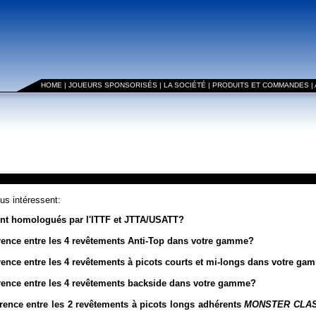
HOME
|
JOUEURS SPONSORISÉS
|
LA SOCIÉTÉ
|
PRODUITS ET COMMANDES
|
ous intéressent:
ont homologués par l'ITTF et JTTA/USATT?
férence entre les 4 revêtements Anti-Top dans votre gamme?
érence entre les 4 revêtements à picots courts et mi-longs dans votre g
férence entre les 4 revêtements backside dans votre gamme?
érence entre les 2 revêtements à picots longs adhérents
MONSTER CLAS