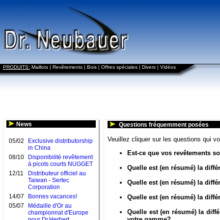
PRODUITS:
Maillots
|
Revêtements
|
Bois
|
Offres spéciales
|
Divers
|
Vidéos
News
Questions fréquemment posées
Veuillez cliquer sur les questions qui v
05/02
Exclusive distributorship
in China
Est-ce que vos revêtements s
08/10
Disponibilité revêtement
à picots courts NUGGET
Quelle est (en résumé) la dif
12/11
Distributeur officiel au
Taiwan - Sertec
Quelle est (en résumé) la diff
Corporation
14/07
Bonnes vacances!
Quelle est (en résumé) la dif
05/07
Médaille d'Or au
Quelle est (en résumé) la diff
championnat d'Europe
votre gamme?
pour Dr.Herbert