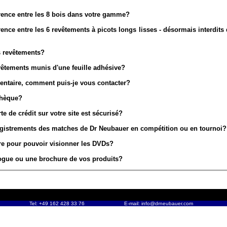
érence entre les 8 bois dans votre gamme?
rence entre les 6 revêtements à picots longs lisses - désormais interdits
s revêtements?
vêtements munis d'une feuille adhésive?
entaire, comment puis-je vous contacter?
chèque?
e de crédit sur votre site est sécurisé?
egistrements des matches de Dr Neubauer en compétition ou en tournoi?
re pour pouvoir visionner les DVDs?
logue ou une brochure de vos produits?
Tel: +49 162 428 33 76
E-mail:
info@drneubauer.com