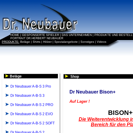
HOME
|
GESPONSERTE SPIELER
|
DAS UNTERNEHMEN
|
PRODUKTE UND BESTEL
PORTRAIT DR.HERBERT NEUBAUER
PRODUKTE:
Beläge
|
Shirts
|
Hölzer
|
Spezialangebote
|
Sonstiges
|
Videos
Beläge
Shop
Dr Neubauer A-B-S 3 Pro
Dr Neubauer Bison+
Dr Neubauer A-B-S 3
Auf Lager !
Dr Neubauer A-B-S 2 PRO
BISON+
Dr Neubauer A-B-S 2 EVO
Die Weiterentwicklung im
Dr Neubauer A-B-S 2 SOFT
Bereich für den Pla
Dr Neubauer A-B-S 2