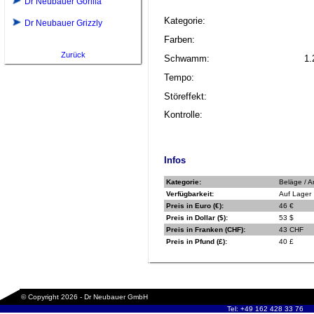
Dr Neubauer Gorilla
Kategorie:
Dr Neubauer Grizzly
Farben:
Zurück
Schwamm:
1.
Tempo:
Störeffekt:
Kontrolle:
Infos
Kategorie:
Beläge / A
Verfügbarkeit:
Auf Lager
Preis in Euro (€):
46 €
Preis in Dollar ($):
53 $
Preis in Franken (CHF):
43 CHF
Preis in Pfund (£):
40 £
© Copyright 2026 - Dr Neubauer GmbH
Tel: +49 162 428 33 76