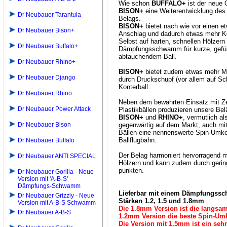
Wie schon
BUFFALO+
ist der neue 
BISON+
eine Weiterentwicklung des 
Dr Neubauer Tarantula
Belags.
BISON+
bietet nach wie vor einen e
Dr Neubauer Bison+
Anschlag und dadurch etwas mehr Ko
Selbst auf harten, schnellen Hölzern
Dr Neubauer Buffalo+
Dämpfungsschwamm für kurze, gefühl
abtauchendem Ball.
Dr Neubauer Rhino+
BISON+
bietet zudem etwas mehr Mög
Dr Neubauer Django
durch Druckschupf (vor allem auf Sch
Konterball.
Dr Neubauer Rhino
Neben dem bewährten Einsatz mit Ze
Dr Neubauer Power Attack
Plastikbällen produzieren unsere Be
BISON+
und
RHINO+
, vermutlich al
Dr Neubauer Bison
gegenwärtig auf dem Markt, auch mi
Bällen eine nennenswerte Spin-Umke
Ballflugbahn.
Dr Neubauer Buffalo
Der Belag harmoniert hervorragend m
Dr Neubauer ANTI SPECIAL
Hölzern und kann zudem durch gering
punkten.
Dr Neubauer Gorilla - Neue
Version mit 'A-B-S'
Dämpfungs-Schwamm
Lieferbar mit einem Dämpfungss
Dr Neubauer Grizzly - Neue
Stärken 1.2, 1.5 und 1.8mm
Version mit A-B-S Schwamm
Die 1.8mm Version ist die langsa
Dr Neubauer A-B-S
1.2mm Version die beste Spin-Umk
Die Version mit 1.5mm ist ein se