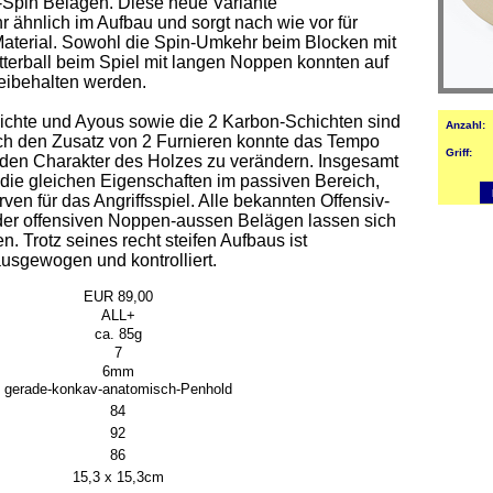
Spin Belägen. Diese neue Variante
hr ähnlich im Aufbau und sorgt nach wie vor für
Material. Sowohl die Spin-Umkehr beim Blocken mit
atterball beim Spiel mit langen Noppen konnten auf
eibehalten werden.
ichte und Ayous sowie die 2 Karbon-Schichten sind
Anzahl:
ch den Zusatz von 2 Furnieren konnte das Tempo
Griff:
 den Charakter des Holzes zu verändern. Insgesamt
die gleichen Eigenschaften im passiven Bereich,
en für das Angriffsspiel. Alle bekannten Offensiv-
er offensiven Noppen-aussen Belägen lassen sich
. Trotz seines recht steifen Aufbaus ist
usgewogen und kontrolliert
.
EUR 89,00
ALL+
ca. 85g
7
6mm
gerade-konkav-anatomisch-Penhold
84
92
86
15,3 x 15,3cm