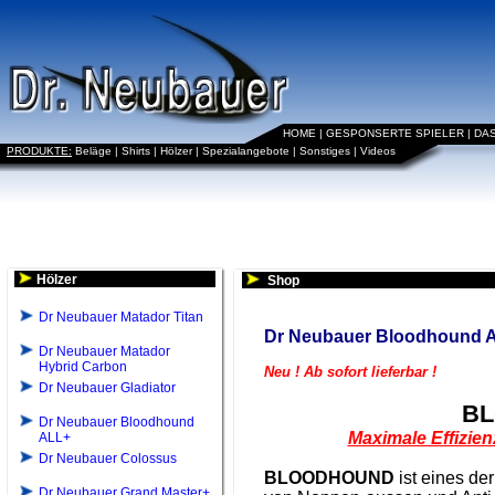
HOME
|
GESPONSERTE SPIELER
|
DA
PRODUKTE:
Beläge
|
Shirts
|
Hölzer
|
Spezialangebote
|
Sonstiges
|
Videos
Hölzer
Shop
Dr Neubauer Matador Titan
Dr Neubauer Bloodhound 
Dr Neubauer Matador
Hybrid Carbon
Neu ! Ab sofort lieferbar !
Dr Neubauer Gladiator
BL
Dr Neubauer Bloodhound
Maximale Effizien
ALL+
Dr Neubauer Colossus
BLOODHOUND
ist eines der
Dr Neubauer Grand Master+