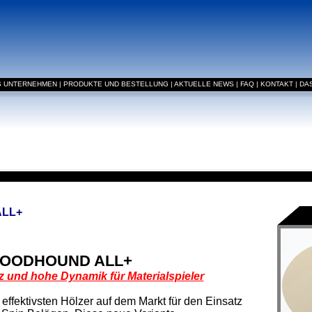
S UNTERNEHMEN
|
PRODUKTE UND BESTELLUNG
|
AKTUELLE NEWS
|
FAQ
|
KONTAKT
|
DA
ALL+
OODHOUND ALL+
z und hohe Dynamik für Materialspieler
 effektivsten Hölzer auf dem Markt für den Einsatz