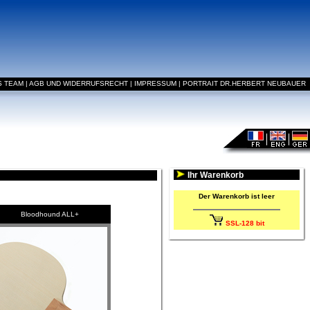
S TEAM
|
AGB UND WIDERRUFSRECHT
|
IMPRESSUM
|
PORTRAIT DR.HERBERT NEUBAUER
Ihr Warenkorb
Der Warenkorb ist leer
Bloodhound ALL+
SSL-128 bit