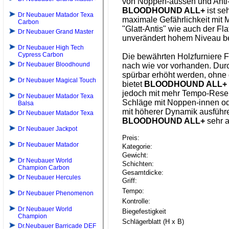
von Noppen-aussen und Anti-
BLOODHOUND ALL+
ist se
Dr Neubauer Matador Texa
maximale Gefährlichkeit mit 
Carbon
"Glatt-Antis" wie auch der Fl
Dr Neubauer Grand Master
unverändert hohem Niveau b
Dr Neubauer High Tech
Cypress Carbon
Die bewährten Holzfurniere F
Dr Neubauer Bloodhound
nach wie vor vorhanden. Dur
spürbar erhöht werden, ohne
Dr Neubauer Magical Touch
bietet
BLOODHOUND ALL+
jedoch mit mehr Tempo-Reserv
Dr Neubauer Matador Texa
Schläge mit Noppen-innen od
Balsa
mit höherer Dynamik ausführen
Dr Neubauer Matador Texa
BLOODHOUND ALL+
sehr a
Dr Neubauer Jackpot
Preis:
Dr Neubauer Matador
Kategorie:
Gewicht:
Dr Neubauer World
Schichten:
Champion Carbon
Gesamtdicke:
Dr Neubauer Hercules
Griff:
Tempo:
Dr Neubauer Phenomenon
Kontrolle:
Dr Neubauer World
Biegefestigkeit
Champion
Schlägerblatt (H x B)
Dr.Neubauer Barricade DEF