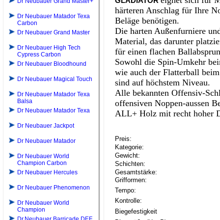
eignet sich für M
GLADIATOR
Dr Neubauer Grand Master+
härteren Anschlag für Ihre N
Dr Neubauer Matador Texa
Beläge benötigen.
Carbon
Die harten Außenfurniere un
Dr Neubauer Grand Master
Material, das darunter platzie
Dr Neubauer High Tech
für einen flachen
Ballabsprun
Cypress Carbon
Sowohl die Spin-Umkehr beim
Dr Neubauer Bloodhound
wie auch der Flatterball bei
Dr Neubauer Magical Touch
sind auf höchstem Niveau.
Alle bekannten Offensiv-Sch
Dr Neubauer Matador Texa
Balsa
offensiven Noppen-aussen Be
Dr Neubauer Matador Texa
ALL+ Holz mit recht hoher 
Dr Neubauer Jackpot
Preis:
Dr Neubauer Matador
Kategorie:
Gewicht:
Dr Neubauer World
Champion Carbon
Schichten:
Gesamtstärke:
Dr Neubauer Hercules
Grifformen:
Dr Neubauer Phenomenon
Tempo:
Kontrolle:
Dr Neubauer World
Champion
Biegefestigkeit
Dr.Neubauer Barricade DEF