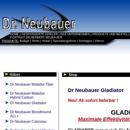
HOME
|
GESPONSERTE SPIELER
|
DAS UNTERNEHMEN
|
PRODUKTE UND BESTEL
PORTRAIT DR.HERBERT NEUBAUER
PRODUKTE:
Beläge
|
Shirts
|
Hölzer
|
Spezialangebote
|
Sonstiges
|
Videos
Hölzer
Shop
Dr Neubauer Matador Titan
Dr Neubauer Gladiator
Dr Neubauer Matador
Hybrid Carbon
Neu! Ab sofort lieferbar !
Dr Neubauer Gladiator
GLAD
Dr Neubauer Bloodhound
ALL+
Maximale Effektivitä
Dr Neubauer Colossus