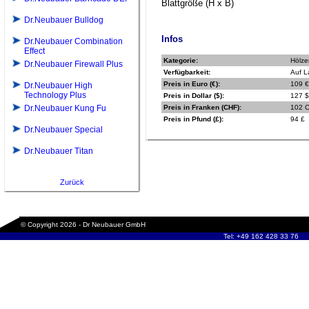
Blattgröße (H x B)
Dr.Neubauer Bulldog
Infos
Dr.Neubauer Combination
Effect
Kategorie:
Hölze
Dr.Neubauer Firewall Plus
Verfügbarkeit:
Auf L
Preis in Euro (€):
109 €
Dr.Neubauer High
Technology Plus
Preis in Dollar ($):
127 $
Dr.Neubauer Kung Fu
Preis in Franken (CHF):
102 
Preis in Pfund (£):
94 £
Dr.Neubauer Special
Dr.Neubauer Titan
Zurück
© Copyright 2026 - Dr Neubauer GmbH
Tel: +49 162 428 33 76