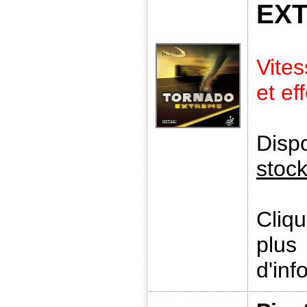
EX
Vite
et ef
Disp
stoc
Cliq
plus
d'inf