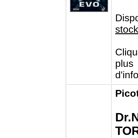
Disp
stoc
Cliq
plus
d'inf
Pico
Dr.
TO