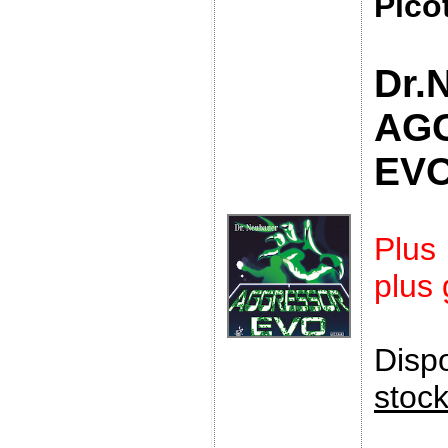
Pico
Dr.
AG
EV
Plus
plus
Disp
stoc