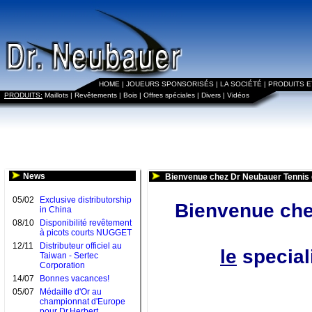
HOME
|
JOUEURS SPONSORISÉS
|
LA SOCIÉTÉ
|
PRODUITS 
PRODUITS:
Maillots
|
Revêtements
|
Bois
|
Offres spéciales
|
Divers
|
Vidéos
News
Bienvenue chez Dr Neubauer Tennis 
05/02
Exclusive distributorship
Bienvenue che
in China
08/10
Disponibilité revêtement
à picots courts NUGGET
12/11
Distributeur officiel au
le
speciali
Taiwan - Sertec
Corporation
14/07
Bonnes vacances!
05/07
Médaille d'Or au
championnat d'Europe
pour Dr.Herbert