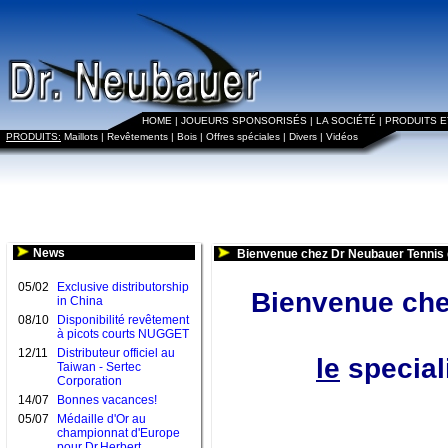
HOME
|
JOUEURS SPONSORISÉS
|
LA SOCIÉTÉ
|
PRODUITS 
PRODUITS:
Maillots
|
Revêtements
|
Bois
|
Offres spéciales
|
Divers
|
Vidéos
News
Bienvenue chez Dr Neubauer Tennis 
05/02
Exclusive distributorship
Bienvenue che
in China
08/10
Disponibilité revêtement
à picots courts NUGGET
12/11
Distributeur officiel au
le
speciali
Taiwan - Sertec
Corporation
14/07
Bonnes vacances!
05/07
Médaille d'Or au
championnat d'Europe
pour Dr.Herbert