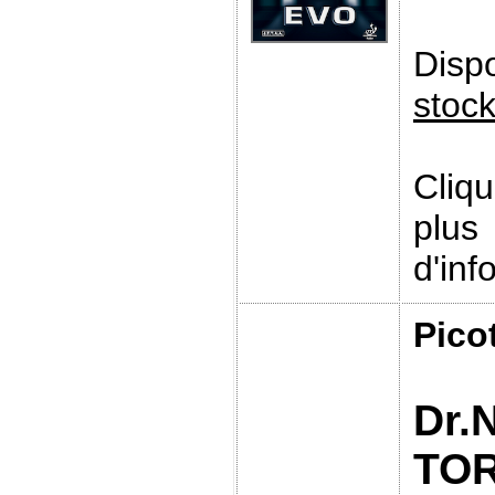
Disp
stoc
Cliq
plus
d'inf
Pico
Dr.
TO