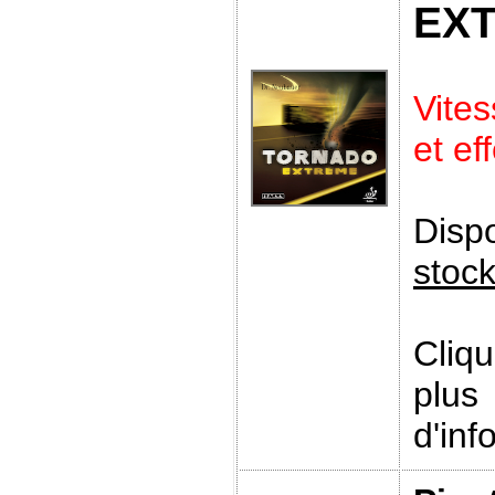
EX
Vite
et ef
Disp
stoc
Cliq
plus
d'inf