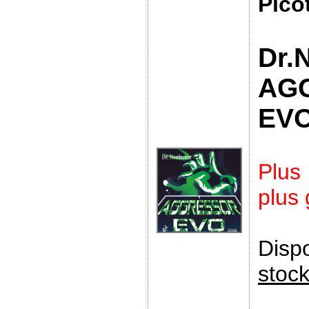
Pico
Dr.
AG
EV
Plus
plus
Disp
stoc