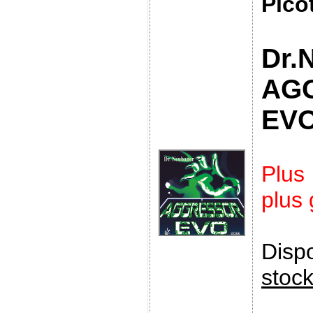
Pico
Dr.
AG
EV
Plus
plus
Disp
stoc