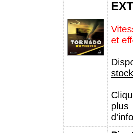
EX
Vite
et ef
Disp
stoc
Cliq
plus
d'inf