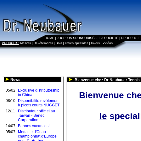
HOME
|
JOUEURS SPONSORISÉS
|
LA SOCIÉTÉ
|
PRODUITS 
PRODUITS:
Maillots
|
Revêtements
|
Bois
|
Offres spéciales
|
Divers
|
Vidéos
News
Bienvenue chez Dr Neubauer Tennis 
05/02
Exclusive distributorship
Bienvenue che
in China
08/10
Disponibilité revêtement
à picots courts NUGGET
12/11
Distributeur officiel au
le
speciali
Taiwan - Sertec
Corporation
14/07
Bonnes vacances!
05/07
Médaille d'Or au
championnat d'Europe
pour Dr.Herbert