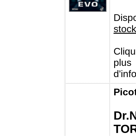
Disp
stoc
Cliq
plus
d'inf
Pico
Dr.
TO