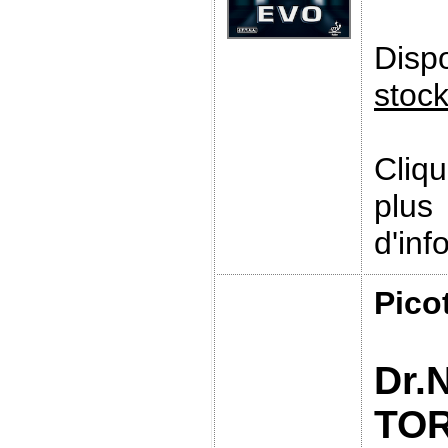
Disp
stoc
Cliq
plus
d'inf
Pico
Dr.
TO