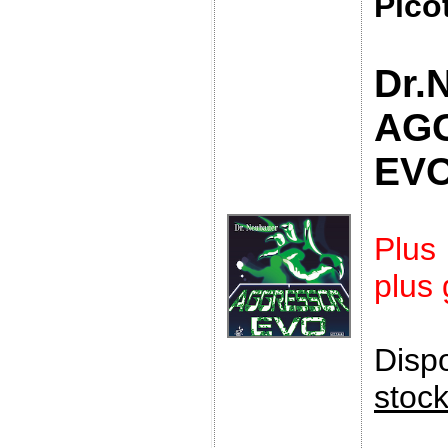
Pico
Dr.
AG
EV
Plus
plus
Disp
stoc