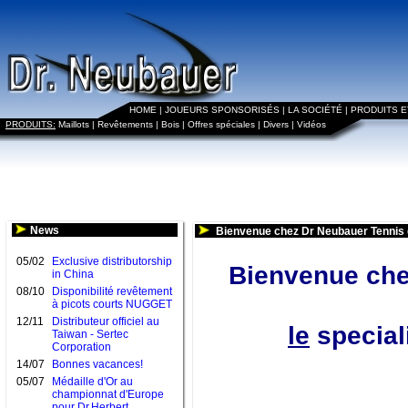
HOME
|
JOUEURS SPONSORISÉS
|
LA SOCIÉTÉ
|
PRODUITS 
PRODUITS:
Maillots
|
Revêtements
|
Bois
|
Offres spéciales
|
Divers
|
Vidéos
News
Bienvenue chez Dr Neubauer Tennis 
05/02
Exclusive distributorship
Bienvenue che
in China
08/10
Disponibilité revêtement
à picots courts NUGGET
12/11
Distributeur officiel au
le
speciali
Taiwan - Sertec
Corporation
14/07
Bonnes vacances!
05/07
Médaille d'Or au
championnat d'Europe
pour Dr.Herbert