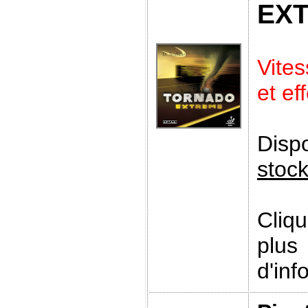
EX
Vite
et ef
Disp
stoc
Cliq
plus
d'inf