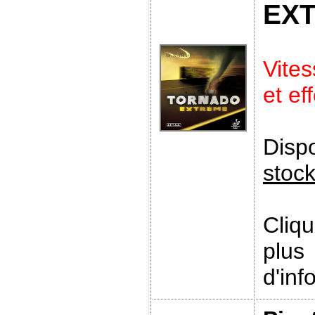
EX
Vite
et ef
Disp
stoc
Cliq
plus
d'inf