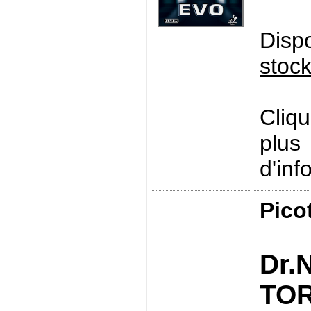
Disp
stoc
Cliq
plus
d'inf
Pico
Dr.
TO