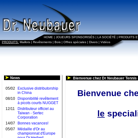
HOME
|
JOUEURS SPONSORISÉS
|
LA SOCIÉTÉ
|
PRODUITS 
PRODUITS:
Maillots
|
Revêtements
|
Bois
|
Offres spéciales
|
Divers
|
Vidéos
News
Bienvenue chez Dr Neubauer Tennis 
05/02
Exclusive distributorship
Bienvenue che
in China
08/10
Disponibilité revêtement
à picots courts NUGGET
12/11
Distributeur officiel au
le
speciali
Taiwan - Sertec
Corporation
14/07
Bonnes vacances!
05/07
Médaille d'Or au
championnat d'Europe
pour Dr.Herbert