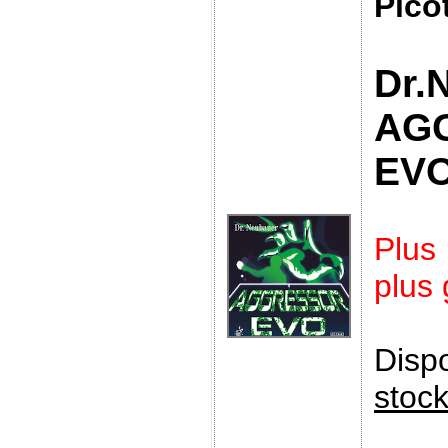
Pico
Dr.
AG
EV
Plus
plus
Disp
stoc