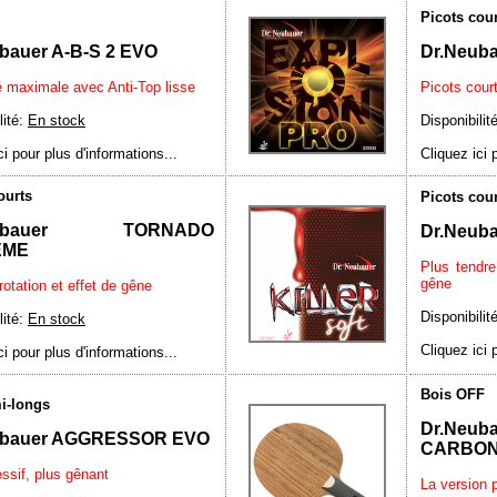
Picots cou
bauer A-B-S 2 EVO
Dr.Neub
é maximale avec Anti-Top lisse
Picots cour
lité:
En stock
Disponibilit
ci pour plus d'informations...
Cliquez ici 
ourts
Picots cou
eubauer TORNADO
Dr.Neub
EME
Plus tendre
gêne
rotation et effet de gêne
Disponibilit
lité:
En stock
Cliquez ici 
ci pour plus d'informations...
Bois OFF
i-longs
Dr.Ne
ubauer AGGRESSOR EVO
CARBO
ssif, plus gênant
La version p