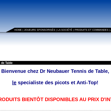
HOME
|
JOUEURS SPONSORISÉS
|
LA SOCIÉTÉ
|
PRODUITS ET COMMANDES
|
 de Table
Bienvenue chez Dr Neubauer Tennis de Table,
le
specialiste des picots et Anti-Top!
ODUITS BIENTÔT DISPONIBLES AU PRIX D'I