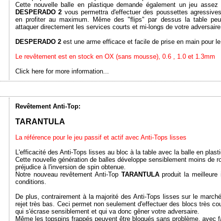
Cette nouvelle balle en plastique demande également un jeu assez a
DESPERADO 2
vous permettra d'effectuer des poussettes agressives
en profiter au maximum. Même des "flips" par dessus la table peu
attaquer directement les services courts et mi-longs de votre adversaire
DESPERADO 2
est une arme efficace et facile de prise en main pour le 
Le revêtement est en stock en OX (sans mousse), 0.6 , 1.0 et 1.3mm
Click here for more information...
Revêtement Anti-Top:
TARANTULA
La référence pour le jeu passif et actif avec Anti-Tops lisses
L'efficacité des Anti-Tops lisses au bloc à la table avec la balle en plas
Cette nouvelle génération de balles développe sensiblement moins de ro
préjudice à l'inversion de spin obtenue.
Notre nouveau revêtement Anti-Top
TARANTULA
produit la meilleure
conditions.
De plus, contrairement à la majorité des Anti-Tops lisses sur le march
rejet très bas. Ceci permet non seulement d'effectuer des blocs très cou
qui s'écrase sensiblement et qui va donc gêner votre adversaire.
Même les topspins frappés peuvent être bloqués sans problème, avec fa