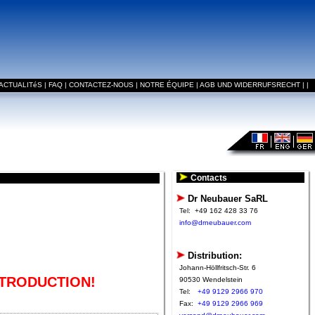
ACTUALITéS
|
FAQ
|
CONTACTEZ-NOUS
|
NOTRE ÉQUIPE
|
AGB UND WIDERRUFSRECHT
|
|
Contacts
Dr Neubauer SaRL
Tel:
+49 162 428 33 76
info@drneubauer.com
Distribution:
Johann-Höllfritsch-Str. 6
NTRODUCTION!
90530 Wendelstein
Tel:
+49 9129 2966 970
Fax:
+49 9129 2966 969