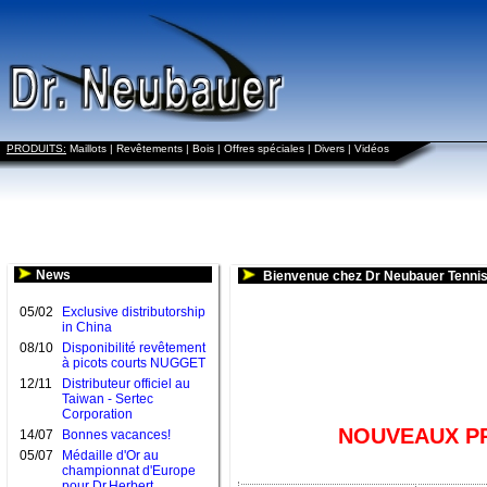
PRODUITS:
Maillots
|
Revêtements
|
Bois
|
Offres spéciales
|
Divers
|
Vidéos
News
Bienvenue chez Dr Neubauer Tennis
05/02
Exclusive distributorship
in China
08/10
Disponibilité revêtement
à picots courts NUGGET
12/11
Distributeur officiel au
Taiwan - Sertec
Corporation
NOUVEAUX PR
14/07
Bonnes vacances!
05/07
Médaille d'Or au
championnat d'Europe
pour Dr.Herbert