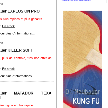
versand@drneubauer.com
rts
auer EXPLOSION PRO
ts plus rapides et plus gênants
é:
En stock
pour plus d'informations...
rts
auer KILLER SOFT
, plus de contrôle, très bon effet de
é:
En stock
pour plus d'informations...
ubauer MATADOR TEXA
N
lus rigide et plus rapide