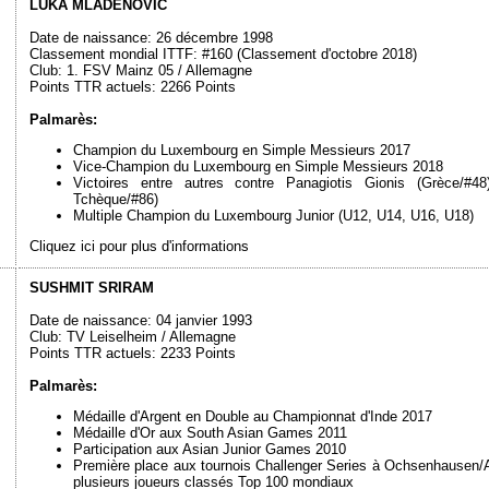
LUKA MLADENOVIC
Date de naissance: 26 décembre 1998
Classement mondial ITTF: #160 (Classement d'octobre 2018)
Club: 1. FSV Mainz 05 / Allemagne
Points TTR actuels: 2266 Points
Palmarès:
Champion du Luxembourg en Simple Messieurs 2017
Vice-Champion du Luxembourg en Simple Messieurs 2018
Victoires entre autres contre Panagiotis Gionis (Grèce/#
Tchèque/#86)
Multiple Champion du Luxembourg Junior (U12, U14, U16, U18)
Cliquez ici pour plus d'informations
SUSHMIT SRIRAM
Date de naissance: 04 janvier 1993
Club: TV Leiselheim / Allemagne
Points TTR actuels: 2233 Points
Palmarès:
Médaille d'Argent en Double au Championnat d'Inde 2017
Médaille d'Or aux South Asian Games 2011
Participation aux Asian Junior Games 2010
Première place aux tournois Challenger Series à Ochsenhausen/A
plusieurs joueurs classés Top 100 mondiaux