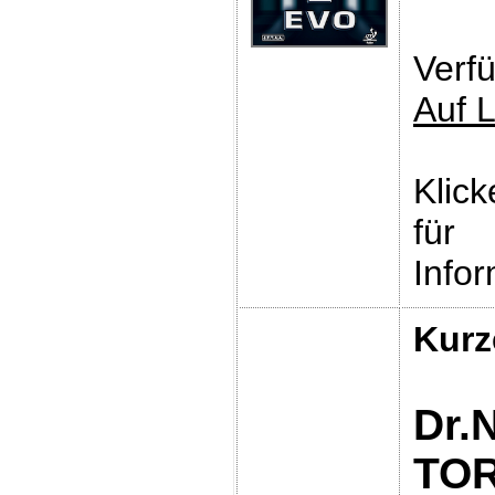
Verfü
Auf 
Klic
für
Infor
Kurz
Dr.
TO