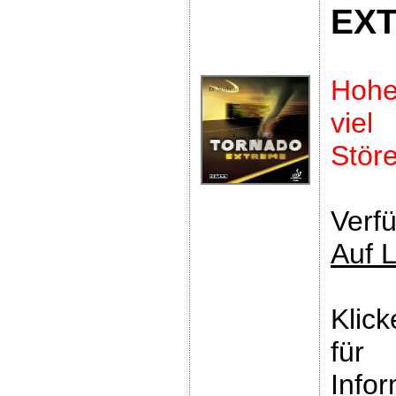
EX
Hoh
vie
Störe
Verfü
Auf 
Klic
für
Infor