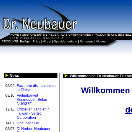
HOME
|
GESPONSERTE SPIELER
|
DAS UNTERNEHMEN
|
PRODUKTE UND BESTEL
PORTRAIT DR.HERBERT NEUBAUER
PRODUKTE:
Beläge
|
Shirts
|
Hölzer
|
Spezialangebote
|
Sonstiges
|
Videos
News
Willkommen bei Dr Neubauer Tischte
05/02
Exclusive distributorship
Willkommen b
in China
08/10
Verfügbarkeit
Kurznoppen-Belag
NUGGET
d
12/11
Offizieller Händler in
Taiwan - Sertec
Corporation
14/07
Urlaubsgrüße
05/07
Dr.Herbert Neubauer