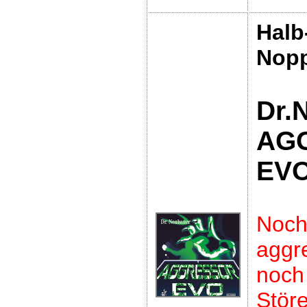
Halb
Nop
Dr.
AG
EV
Noc
aggre
no
Störe