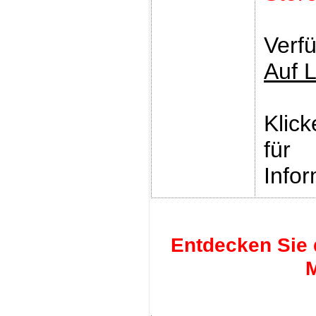
Verfü
Auf 
Klic
für
Infor
Entdecken Sie 
M