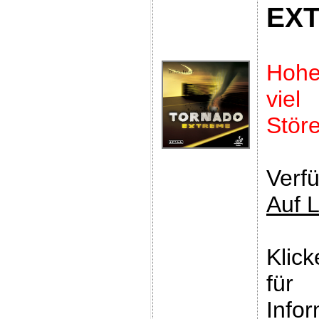
EX
Hoh
vie
Störe
Verfü
Auf 
Klic
für
Infor