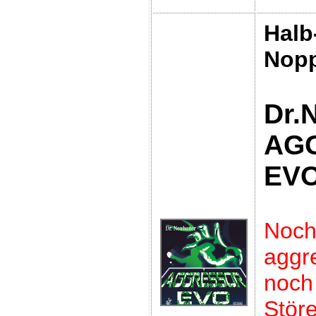
Halb
Nop
Dr.
AG
EV
Noc
aggre
no
Störe