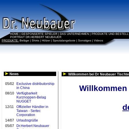
HOME
|
GESPONSERTE SPIELER
|
DAS UNTERNEHMEN
|
PRODUKTE UND BESTEL
PORTRAIT DR.HERBERT NEUBAUER
PRODUKTE:
Beläge
|
Shirts
|
Hölzer
|
Spezialangebote
|
Sonstiges
|
Videos
News
Willkommen bei Dr Neubauer Tischte
05/02
Exclusive distributorship
Willkommen b
in China
08/10
Verfügbarkeit
Kurznoppen-Belag
NUGGET
d
12/11
Offizieller Händler in
Taiwan - Sertec
Corporation
14/07
Urlaubsgrüße
05/07
Dr.Herbert Neubauer