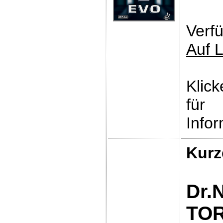
Verfü
Auf 
Klic
für
Infor
Kurz
Dr.
TO