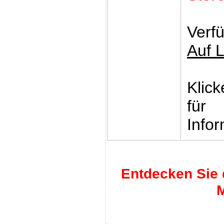
Verfü
Auf 
Klic
für
Infor
Entdecken Sie 
M