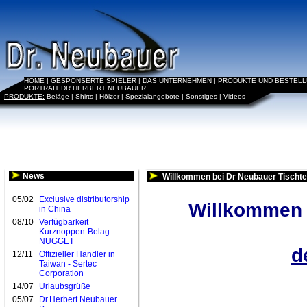
HOME
|
GESPONSERTE SPIELER
|
DAS UNTERNEHMEN
|
PRODUKTE UND BESTEL
PORTRAIT DR.HERBERT NEUBAUER
PRODUKTE:
Beläge
|
Shirts
|
Hölzer
|
Spezialangebote
|
Sonstiges
|
Videos
News
Willkommen bei Dr Neubauer Tischte
05/02
Exclusive distributorship
Willkommen b
in China
08/10
Verfügbarkeit
Kurznoppen-Belag
NUGGET
d
12/11
Offizieller Händler in
Taiwan - Sertec
Corporation
14/07
Urlaubsgrüße
05/07
Dr.Herbert Neubauer