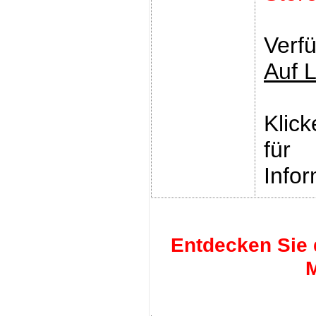
Verfü
Auf 
Klic
für
Infor
Entdecken Sie 
M