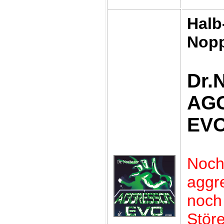
Halb
Nop
Dr.
AG
EV
Noc
aggre
no
Störe